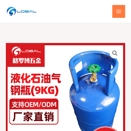
跳
至
内
容