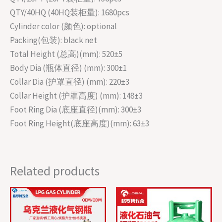
QTY/40HQ (40HQ装柜量): 1680pcs
Cylinder color (颜色): optional
Packing(包装): black net
Total Height (总高)(mm): 520±5
Body Dia (瓶体直径) (mm): 300±1
Collar Dia (护罩直径) (mm): 220±3
Collar Height (护罩高度) (mm): 148±3
Foot Ring Dia (底座直径)(mm): 300±3
Foot Ring Height(底座高度)(mm): 63±3
Related products