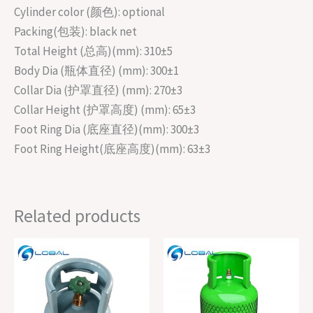
Cylinder color (颜色): optional
Packing(包装): black net
Total Height (总高)(mm): 310±5
Body Dia (瓶体直径) (mm): 300±1
Collar Dia (护罩直径) (mm): 270±3
Collar Height (护罩高度) (mm): 65±3
Foot Ring Dia (底座直径)(mm): 300±3
Foot Ring Height(底座高度)(mm): 63±3
Related products