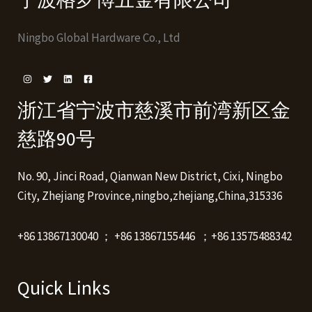
Ningbo Global Hardware Co., Ltd
浙江省宁波市慈溪市前湾新区金
慈路90号
No. 90, Jinci Road, Qianwan New District, Cixi, Ningbo
City, Zhejiang Province,ningbo,zhejiang,China,315336
+86 13867130040 ； +86 13867155446 ；+86 13575488342
Quick Links