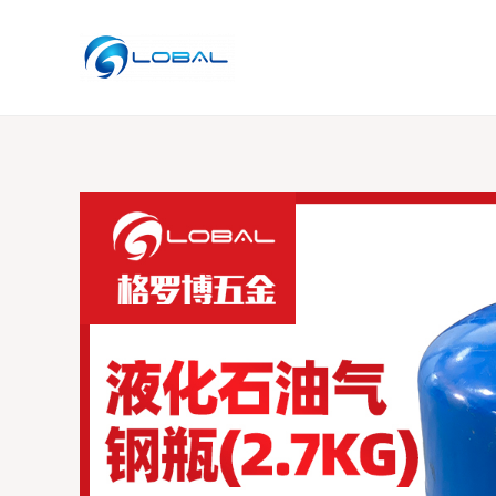
跳
至
内
容