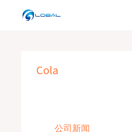
跳
至
内
容
Cola
公司新闻
公