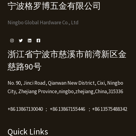
宁波格罗博五金有限公司
Ningbo Global Hardware Co., Ltd
浙江省宁波市慈溪市前湾新区金
慈路90号
No. 90, Jinci Road, Qianwan New District, Cixi, Ningbo
City, Zhejiang Province,ningbo,zhejiang,China,315336
+86 13867130040 ； +86 13867155446 ；+86 13575488342
Quick Links