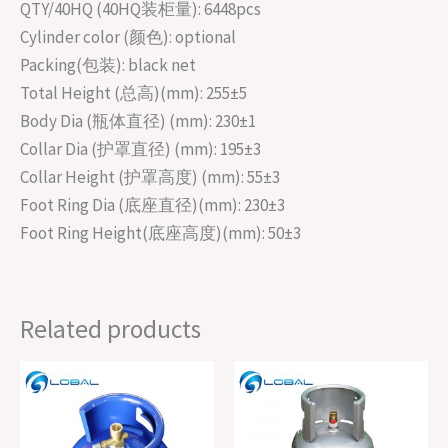
QTY/40HQ (40HQ装柜量): 6448pcs
Cylinder color (颜色): optional
Packing(包装): black net
Total Height (总高)(mm): 255±5
Body Dia (瓶体直径) (mm): 230±1
Collar Dia (护罩直径) (mm): 195±3
Collar Height (护罩高度) (mm): 55±3
Foot Ring Dia (底座直径)(mm): 230±3
Foot Ring Height(底座高度)(mm): 50±3
Related products