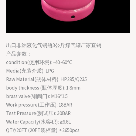
出口非洲液化气钢瓶3公斤煤气罐厂家直销
产品参数：
condition(使用环境): -40~60℃
Media(充装介质): LPG
Raw Material(瓶体材料): HP295/Q235
body thickness (瓶体厚度): 1.8mm
brass valve(铜阀门): M16*1.5
Work pressure(工作压): 18BAR
Test Pressure(测试压): 30BAR
Water Capacity(水容积): ≥6.6L
QTY/20FT (20FT装柜量): ≈2650pcs