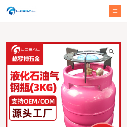
跳
至
内
容